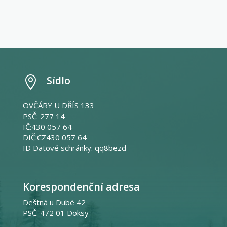
Sídlo

OVČÁRY U DŘÍS 133
PSČ: 277 14
IČ:430 057 64
DIČ:CZ430 057 64
ID Datové schránky: qq8bezd
Korespondenční adresa
Deštná u Dubé 42
PSČ: 472 01 Doksy