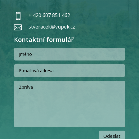
+ 420 607 851 462

stveracek@vupek.cz

Kontaktní formulář
Odeslat